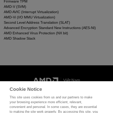
Firmware TPM
AMD-V (SVM)
AMD AVIC (Interrupt Virtualization)
AMD-Vi (I/O MMU Virtualization)
Second Level Address Translation (SLAT)
Advanced Encryption Standard New Instructions (AES-NI)
AMD Enhanced Virus Protection (NX bit)
AMD Shadow Stack
Việt Nam
Cookie Notice
This site uses cookies from us and our partners to make
your browsing experience more efficient, relevant,
Bảo Mật Thông Tin Cá Nhân
convenient and personal. In some cases, they are essential
Chính Sách Cookies
to making the site work properly. By accessing this site, you