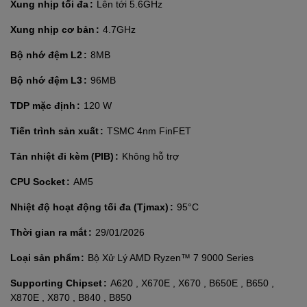
Xung nhịp tối đa
Lên tới 5.6GHz
Xung nhịp cơ bản
4.7GHz
Bộ nhớ đệm L2
8MB
Bộ nhớ đệm L3
96MB
TDP mặc định
120 W
Tiến trình sản xuất
TSMC 4nm FinFET
Tản nhiệt đi kèm (PIB)
Không hỗ trợ
CPU Socket
AM5
Nhiệt độ hoạt động tối đa (Tjmax)
95°C
Thời gian ra mắt
29/01/2026
Loại sản phẩm
Bộ Xử Lý AMD Ryzen™ 7 9000 Series
Supporting Chipset
A620 , X670E , X670 , B650E , B650 ,
X870E , X870 , B840 , B850