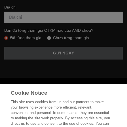
Địa chỉ
Bạn đã từng tham gia CTKM nào của AMD chưa?
Đã từng tham gia
Chưa từng tham gia
GỬI NGAY
Cookie Notice
Việt Nam
This site uses cookies from us and our partners to make
your browsing experience more efficient, relevant,
convenient and personal. In some cases, they are essential
to making the site work properly. By accessing this site, you
Bảo Mật Thông Tin Cá Nhân
direct us to use and consent to the use of cookies. You can