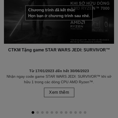
Chương trình đã kết thúc
Hẹn bạn ở chương trình sau nhé.
CTKM Tặng game STAR WARS JEDI: SURVIVOR™
Từ 17/01/2023 đến hết 30/06/2023
Nhận ngay code game STAR WARS JEDI: SURVIVOR™ khi sở
N
hữu 1 trong các dòng CPU AMD Ryzen™.
s
Xem thêm