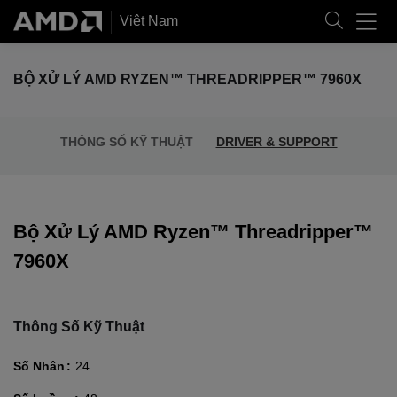
Việt Nam
BỘ XỬ LÝ AMD RYZEN™ THREADRIPPER™ 7960X
THÔNG SỐ KỸ THUẬT
DRIVER & SUPPORT
Bộ Xử Lý AMD Ryzen™ Threadripper™
7960X
Thông Số Kỹ Thuật
Số Nhân
24