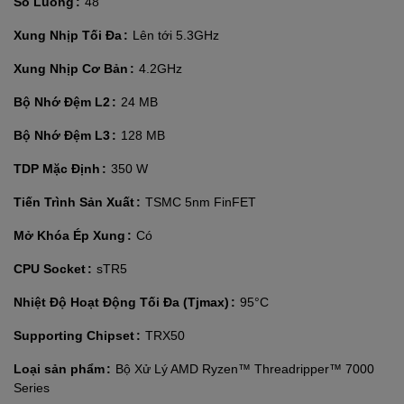
Số Luồng
48
Xung Nhịp Tối Đa
Lên tới 5.3GHz
Xung Nhịp Cơ Bản
4.2GHz
Bộ Nhớ Đệm L2
24 MB
Bộ Nhớ Đệm L3
128 MB
TDP Mặc Định
350 W
Tiến Trình Sản Xuất
TSMC 5nm FinFET
Mở Khóa Ép Xung
Có
CPU Socket
sTR5
Nhiệt Độ Hoạt Động Tối Đa (Tjmax)
95°C
Supporting Chipset
TRX50
Loại sản phẩm
Bộ Xử Lý AMD Ryzen™ Threadripper™ 7000
Series