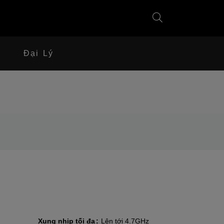
Đại Lý
Xung nhịp tối đa
Lên tới 4.7GHz