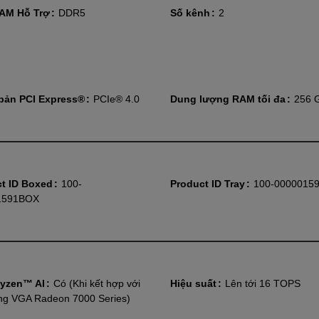
RAM Hỗ Trợ
DDR5
Số kênh
2
bản PCI Express®
PCIe® 4.0
Dung lượng RAM tối đa
256 
t ID Boxed
100-
Product ID Tray
100-0000015
1591BOX
yzen™ AI
Có (Khi kết hợp với
Hiệu suất
Lên tới 16 TOPS
ng VGA Radeon 7000 Series)