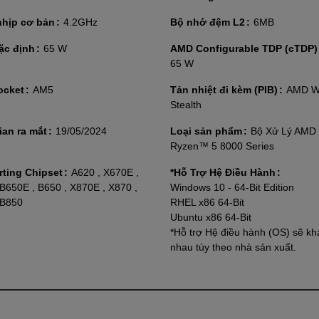
nhịp cơ bản
4.2GHz
Bộ nhớ đệm L2
6MB
ặc định
65 W
AMD Configurable TDP (cTDP)
65 W
ocket
AM5
Tản nhiệt đi kèm (PIB)
AMD Wr
Stealth
ian ra mắt
19/05/2024
Loại sản phẩm
Bộ Xử Lý AMD
Ryzen™ 5 8000 Series
ting Chipset
A620 , X670E ,
*Hỗ Trợ Hệ Điều Hành
 B650E , B650 , X870E , X870 ,
Windows 10 - 64-Bit Edition
 B850
RHEL x86 64-Bit
Ubuntu x86 64-Bit
*Hỗ trợ Hệ điều hành (OS) sẽ kh
nhau tùy theo nhà sản xuất.