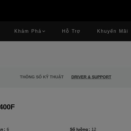
Khám Phá
Hỗ Trợ
Khuyến Mãi
THÔNG SỐ KỸ THUẬT
DRIVER & SUPPORT
400F
ân
6
Số luồng
12