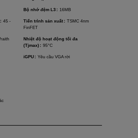
Bộ nhớ đệm L3
16MB
45 -
Tiến trình sản xuất
TSMC 4nm
FinFET
aith
Nhiệt độ hoạt động tối đa
(Tjmax)
95°C
iGPU
Yêu cầu VGA rời
ác